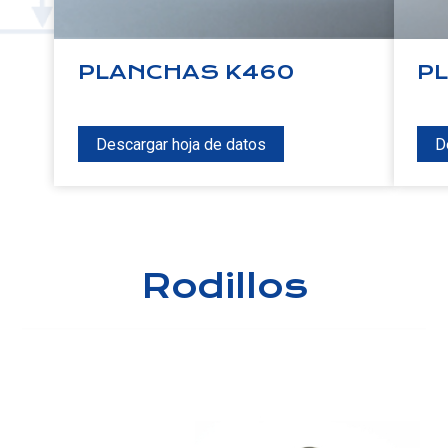
PLANCHAS K460
P
Descargar hoja de datos
D
Rodillos