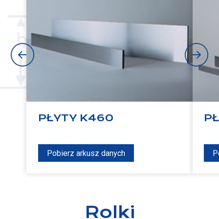
PŁYTY K460
PŁ
Pobierz arkusz danych
P
Rolki