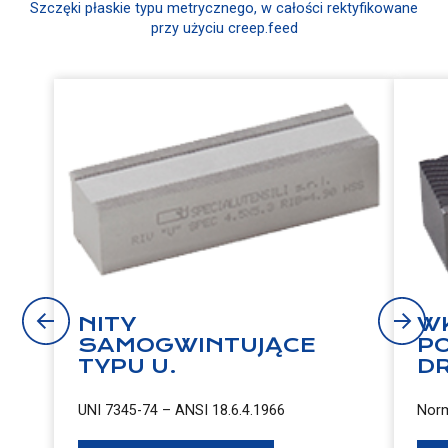
Szczęki płaskie typu metrycznego, w całości rektyfikowane
przy użyciu creep.feed
NITY
W
SAMOGWINTUJĄCE
P
TYPU U.
D
UNI 7345-74 – ANSI 18.6.4.1966
Norm