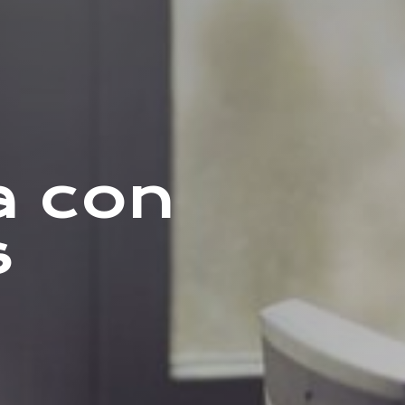
a con
s