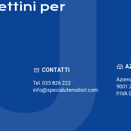
ettini per
A
CONTATTI
Aziend
Tel.
035 826 222
9001:
info@specialutensilisrl.com
P.IVA