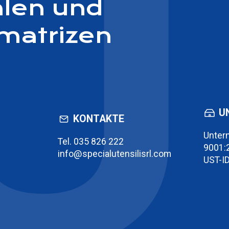
hlen und
matrizen
U
KONTAKTE
Unter
Tel.
035 826 222
9001:
info@specialutensilisrl.com
UST-I