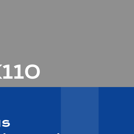
110
us